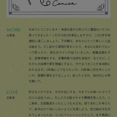
WORK
おめでとうございます！ 幸運の星が12年ぶりに蟹座のハウスに
戻ってきました！これから約1年滞在しますから、この1年を刺
仕事運
激的に過ごしましょう。下半期は、あなたにとって新しい人生
の始まり。少し前から環境が変わったり、あなたも変わりたい
って思ったり、変化のサインが出ていました。転職活動をす
る、起業準備をする、部署移動や出世を目指す、などなど。こ
れからの目標や夢を明確にすると、今やるべきことが具体的に
わかるはず。5年後にどうなりたいか、10年後に何を手にした
いか、長期計画を立てましょう。迷ったときは、自分の心の声
を聞いて。
LOVE
好きな人ができる、お付き合いする、今までとは違ったタイプ
の人と出会うetc.。久しぶりの超ドキドキ期間を楽しもう。こ
恋愛運
こ数年、恋愛難民だったとしても大丈夫。頭であれこれ考えた
り、条件ばかり気にしないように注意しよう。恋の始め方を忘
れてしまった人は、リハビリトレーニングとして、まず素直に