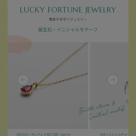
LUCKY FORTUNE JEWELRY
誕生石・イニシャルモチーフ
x in）
K10イニシャルチャーム（S）
¥31,900（tax in）
K10ム