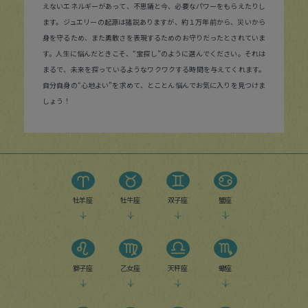
えないエネルギーがあって、不思議と今、必要なパワーをもらえたりし
ます。ジュエリーの起源は諸説ありますが、約１万年前から、災いから
身を守るため、また勇敢さを表現するためのお守りだったとされていま
す。人生に悩んだときこそ、“宝探し”のように選んでください。それは
まるで、未来を探っているようなワクワクする時間を与えてくれます。
自分自身の“心地よい”を求めて、とことん悩んでお気に入りを見つけま
しょう！
牡羊座
牡牛座
双子座
蟹座
獅子座
乙女座
天秤座
蠍座