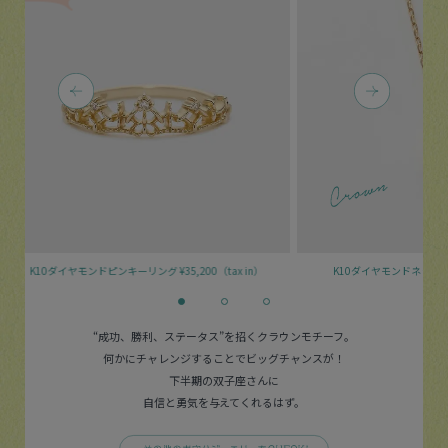
0（tax in）
K10ダイヤモンドネックレス
¥30,800（tax in）
K10ダイ
“成功、勝利、ステータス”を招くクラウンモチーフ。
何かにチャレンジすることでビッグチャンスが！
下半期の双子座さんに
自信と勇気を与えてくれるはず。