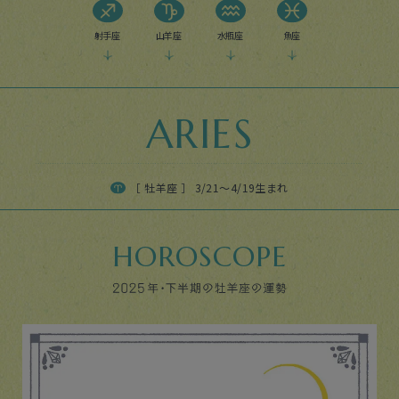
射手座
山羊座
水瓶座
魚座
ARIES
［ 牡羊座 ］ 3/21〜4/19生まれ
HOROSCOPE