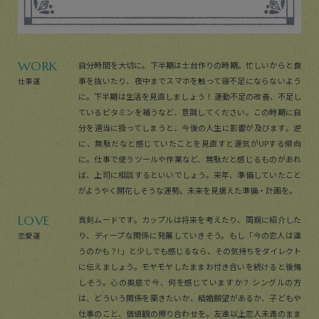
WORK
自分時間を大切に。下半期は土台作りの時期。忙しいからと食
事を抜いたり、夜中までスマホを触って寝不足にならないよう
仕事運
に。下半期は生活を見直しましょう！ 運動不足の改善、不足し
ているビタミンを補うなど、意識してください。この時期に自
分を適当に扱ってしまうと、今後の人生に影響が及びます。逆
に、無駄だなと感じていたことを見直すと運気がUPする傾向
に。仕事で使うツールや作業など、無駄だと感じるものがあれ
ば、上司に相談するといいでしょう。来年、準備していたこと
がようやく開花しそうな運勢。未来を見据えた準備・計画を。
LOVE
真剣ムードです。カップルは将来を考えたり、両親に紹介した
り、ディープな関係に発展していきそう。もし「今の恋人は違
恋愛運
うのかも？! 」と少しでも感じるなら、その気持ちをダイレクト
に伝えましょう。モヤモヤしたままお付き合いを続けると後悔
しそう。心の奥底で今、何を感じていますか？ シングルの方
は、どういう関係を築きたいか、結婚願望があるか、子どもや
仕事のこと、価値観の擦り合わせを。友達以上恋人未満のまま