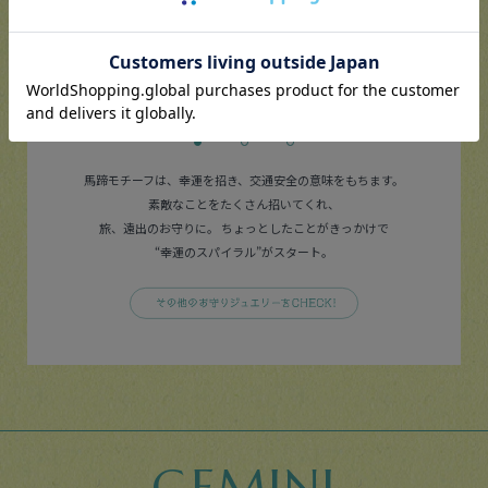
（tax in）
K10ダイヤモンドブレスレット
¥35,200（tax in）
シ
馬蹄モチーフは、幸運を招き、交通安全の意味をもちます。
素敵なことをたくさん招いてくれ、
旅、遠出のお守りに。
ちょっとしたことがきっかけで
“幸運のスパイラル”がスタート。
GEMINI