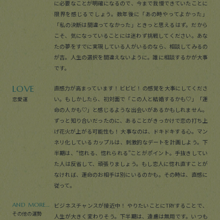
に必要なことが明確になるので、今まで我慢できていたことに
限界を感じるでしょう。数年後に「あの時やってよかった」
「私の決断は間違ってなかった」ときっと思えるはず。だから
こそ、気になっていることには迷わず挑戦してください。あな
たの夢をすでに実現している人がいるのなら、相談してみるの
が吉。人生の選択を間違えないように。誰に相談するかが大事
です。
LOVE
直感力が高まっています！ ビビビ！ の感覚を大事にしてくださ
い。もしかしたら、初対面で「この人と結婚するかも♡」「運
恋愛運
命の人かも♡」と感じるような出会いがあるかもしれません。
ずっと知り合いだったのに、あることがきっかけで恋の打ち上
げ花火が上がる可能性も！ 大事なのは、ドキドキする心。マン
ネリ化しているカップルは、刺激的なデートを計画しよう。下
半期は、“惚れる、惚れられる”ことがポイント。手抜きしてい
た人は反省して、頑張りましょう。もし恋人に惚れ直すことが
なければ、運命のお相手は別にいるのかも。その時は、直感に
従って。
AND MORE...
ビジネスチャンスが接近中！ やりたいことにTRYすることで、
その他の運勢
人生が大きく変わりそう。下半期は、遠慮は無用です。いつも