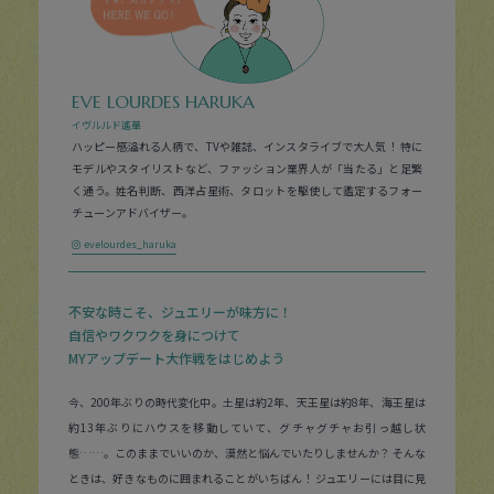
EVE LOURDES HARUKA
イヴルルド遙華
ハッピー感溢れる人柄で、TVや雑誌、インスタライブで大人気！ 特に
モデルやスタイリストなど、ファッション業界人が「当たる」と足繁
く通う。姓名判断、西洋占星術、タロットを駆使して鑑定するフォー
チューンアドバイザー。
evelourdes_haruka
不安な時こそ、ジュエリーが味方に！
自信やワクワクを身につけて
MYアップデート大作戦をはじめよう
今、200年ぶりの時代変化中。土星は約2年、天王星は約8年、海王星は
約13年ぶりにハウスを移動していて、グチャグチャお引っ越し状
態……。このままでいいのか、漠然と悩んでいたりしませんか？ そんな
ときは、好きなものに囲まれることがいちばん！ ジュエリーには目に見