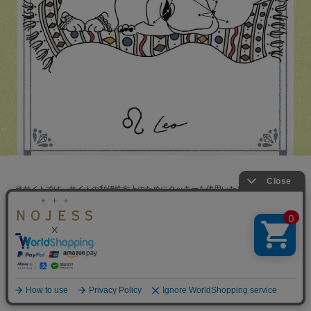
当サイトでは、サイトの利便性向上のためにクッキーを使用いたします。ボタン
WORK
夢と現実の間で揺れ動く時期。やりたいことがあるのに実現で
から同意の可否を選択してください。選択せずにページを移動した場合、クッキ
ーの使用に同意したことになります。クッキーを通じて収集する情報には「お客
きない環境だったり、頑張っているのに結果が出なかったり、
仕事運
クッキーポリシ
様個人を特定できる情報」は一切含まれておりません。詳細は
思い通りにいかず、落ち込むことが増えそう。下半期は、着実
ー
をご確認ください。
にやるべきリストを計画し、理想の暮らしに向けて一歩一歩動
くこと。焦らずに、腐らずに、努力し続けましょう。この先の
未来は、明るい！ そう自分に言い聞かせて！ きっとその想いは
同意する
同意しない
クッキー設定
報われます。昔の同僚や懐かしい友達、仕事関係者から連絡が
来たり、お誘いがあるかもしれません。再会、再出発、再結成