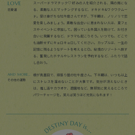
LOVE
スーパードラマチック♡ 好みの人を紹介される、隣の席にな
る、素敵な人とマッチングするなど、ドキドキ&ワクワクムー
恋愛運
ド。受け身がちな牡牛座さんですが、下半期は、ノリノリで恋
愛を楽しみましょう。素敵な出会いに恵まれない人は、夏フェ
スやイベントに参加して。困っている外国人を助けて、お付き
合いに発展するなど、ドラマも起こりそう。いつでも、どこで
も油断せずにキョロキョロしてください。カップルは、一生の
記憶に残るようなデートを考えると◎。秘境のリゾートへ旅す
る、奮発したホテルやレストランを予約するなど、ふたりで話
し合おう。
AND MORE...
根が真面目で、頑張り屋の牡牛座さん。下半期は、いつも以上
その他の運勢
にストレスを溜めないことが大事です。気分が冴えないとき
は、推し活やカラオケ、遊園地など、無邪気に笑えるところで
パワーチャージを。笑えば笑うほど元気になれます！