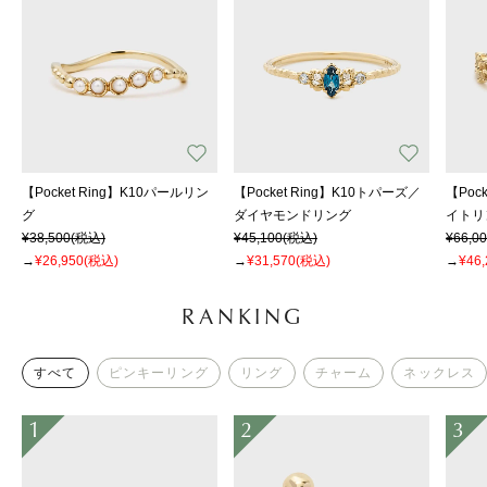
【Pocket Ring】K10パールリン
【Pocket Ring】K10トパーズ／
【Poc
グ
ダイヤモンドリング
イトリ
¥38,500
(税込)
¥45,100
(税込)
¥66,0
→
¥26,950
(税込)
→
¥31,570
(税込)
→
¥46,
RANKING
すべて
ピンキーリング
リング
チャーム
ネックレス
1
2
3