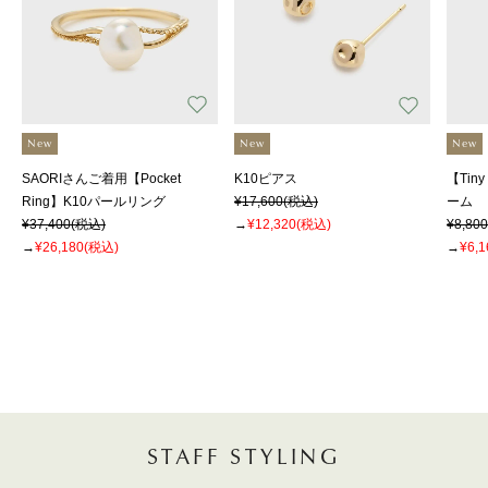
New
New
New
SAORIさんご着用【Pocket
K10ピアス
【Tin
Ring】K10パールリング
¥17,600
(税込)
ーム
¥37,400
(税込)
→
¥12,320
(税込)
¥8,800
→
¥26,180
(税込)
→
¥6,1
STAFF STYLING