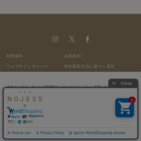
利用規約
会員規約
ウェブサイトポリシー
特定商取引法に基づく表記
プライバシーポリシー
クッキーポリシー
会社概要
採用情報
当サイトでは、サイトの利便性向上のためにクッキーを使用いたします。ボタン
から同意の可否を選択してください。選択せずにページを移動した場合、クッキ
ーの使用に同意したことになります。クッキーを通じて収集する情報には「お客
クッキーポリシ
©A&S Co.,ltd
様個人を特定できる情報」は一切含まれておりません。詳細は
ー
をご確認ください。
同意する
同意しない
クッキー設定