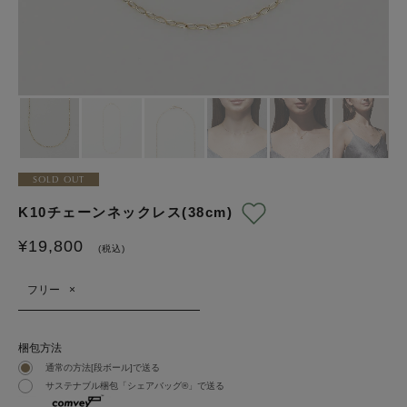
SOLD OUT
K10チェーンネックレス(38cm)
¥
19,800
(税込)
フリー
×
梱包方法
通常の方法[段ボール]で送る
サステナブル梱包「シェアバッグ®︎」で送る