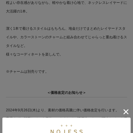
程よい存在感がありながら、軽やかな着け心地で、ネックレスレイヤードに
大活躍の1本。
潔く1本で着けるスタイルはもちろん、地金だけでまとめたレイヤードスタ
イルや、カラーストーンのチャームと組み合わせてじゃらっと重ね着けるス
タイルなど。
様々なコーディネートを楽しんで。
※チャームは別売りです。
＜価格改定のお知らせ＞
2024年9月26日(木)より、素材の価格高騰に伴い価格改定を行います。
商品タグに記載している価格につきまして、旧価格のものが混在している場
合がございます。ご了承下さいますよう、お願い申し上げます。