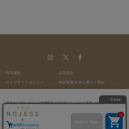
利用規約
会員規約
ウェブサイトポリシー
特定商取引法に基づく表記
プライバシーポリシー
クッキーポリシー
会社概要
採用情報
当サイトでは、サイトの利便性向上のためにクッキーを使用いたします。ボタン
から同意の可否を選択してください。選択せずにページを移動した場合、クッキ
ーの使用に同意したことになります。クッキーを通じて収集する情報には「お客
©A&S Co.,ltd
クッキーポリシ
様個人を特定できる情報」は一切含まれておりません。詳細は
ー
をご確認ください。