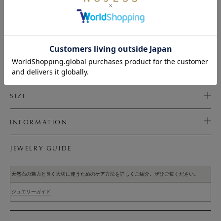
※天然石や天然素材を使用しているものは、サイズ・色味・風合いの違い
や、若干の傷、内包物の有無などに個体差があります。予めご了承くださ
い。
DETAIL
SIZE
INFORMATION
JEWELRY GUIDE
天然石の魅力と長く大切に使うためのケア方法を詳しくご紹介。ぜひご覧ください。
ジュエリーガイド