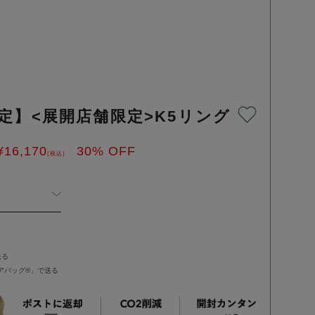
定】<展開店舗限定>K5リング
¥
16,170
30
% OFF
(税込)
送る
バッグ®︎」で送る