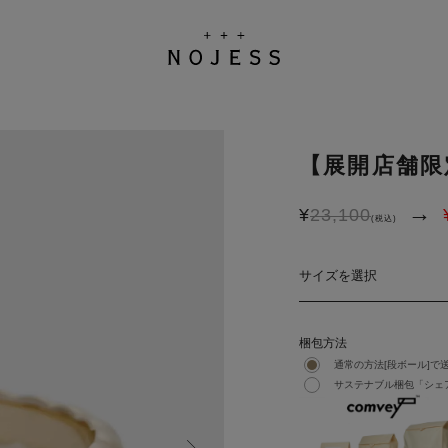
【展開店舗限
→
¥
23,100
(税込)
サイズを選択
梱包方法
通常の方法[段ボール]で
サステナブル梱包「シェア