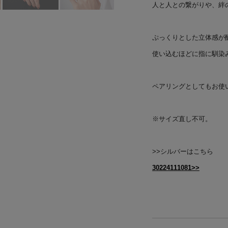
人と人との繋がりや、絆
ぷっくりとした立体感が
使い込むほどに指に馴染
ペアリングとしてもお使
※サイズ直し不可。
>>シルバーはこちら
30224111081>>