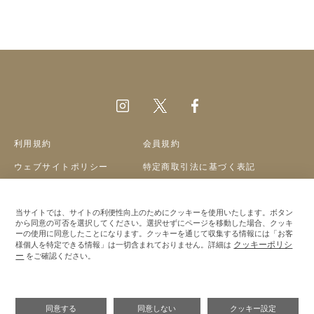
利用規約
会員規約
ウェブサイトポリシー
特定商取引法に基づく表記
プライバシーポリシー
クッキーポリシー
当サイトでは、サイトの利便性向上のためにクッキーを使用いたします。ボタン
会社概要
採用情報
から同意の可否を選択してください。選択せずにページを移動した場合、クッキ
ーの使用に同意したことになります。クッキーを通じて収集する情報には「お客
クッキーポリシ
様個人を特定できる情報」は一切含まれておりません。詳細は
©A&S Co.,ltd
ー
をご確認ください。
同意する
同意しない
クッキー設定