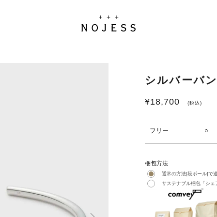
シルバーバン
¥
18,700
(税込)
フリー
○
梱包方法
通常の方法[段ボール]で
サステナブル梱包「シェア