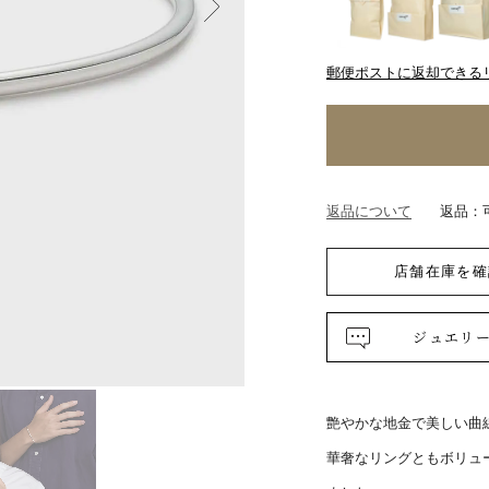
郵便ポストに返却できる
返品について
返品：
店舗在庫を確
ジュエリ
艶やかな地金で美しい曲
華奢なリングともボリュ