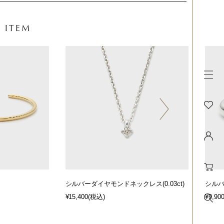
 ITEM
シルバーダイヤモンドネックレス(0.03ct)
シル
¥15,400
(税込)
¥9,90