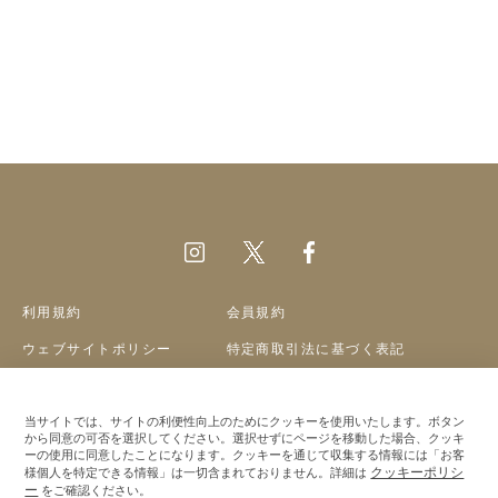
利用規約
会員規約
ウェブサイトポリシー
特定商取引法に基づく表記
プライバシーポリシー
クッキーポリシー
当サイトでは、サイトの利便性向上のためにクッキーを使用いたします。ボタン
会社概要
採用情報
から同意の可否を選択してください。選択せずにページを移動した場合、クッキ
ーの使用に同意したことになります。クッキーを通じて収集する情報には「お客
クッキーポリシ
様個人を特定できる情報」は一切含まれておりません。詳細は
©A&S Co.,ltd
ー
をご確認ください。