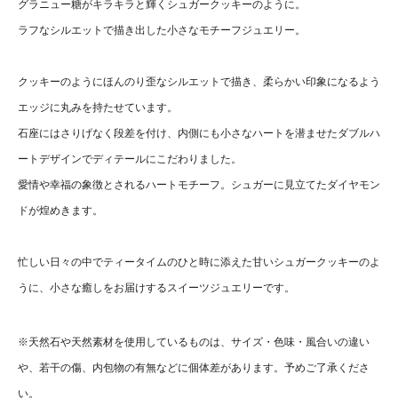
グラニュー糖がキラキラと輝くシュガークッキーのように。
ラフなシルエットで描き出した小さなモチーフジュエリー。
クッキーのようにほんのり歪なシルエットで描き、柔らかい印象になるよう
エッジに丸みを持たせています。
石座にはさりげなく段差を付け、内側にも小さなハートを潜ませたダブルハ
ートデザインでディテールにこだわりました。
愛情や幸福の象徴とされるハートモチーフ。シュガーに見立てたダイヤモン
ドが煌めきます。
忙しい日々の中でティータイムのひと時に添えた甘いシュガークッキーのよ
うに、小さな癒しをお届けするスイーツジュエリーです。
※天然石や天然素材を使用しているものは、サイズ・色味・風合いの違い
や、若干の傷、内包物の有無などに個体差があります。予めご了承くださ
い。