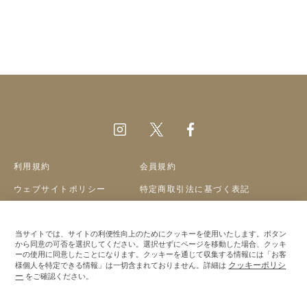
利用規約
会員規約
ウェブサイトポリシー
特定商取引法に基づく表記
プライバシーポリシー
クッキーポリシー
当サイトでは、サイトの利便性向上のためにクッキーを使用いたします。ボタン
会社概要
採用情報
から同意の可否を選択してください。選択せずにページを移動した場合、クッキ
ーの使用に同意したことになります。クッキーを通じて収集する情報には「お客
クッキーポリシ
様個人を特定できる情報」は一切含まれておりません。詳細は
©A&S Co.,ltd
ー
をご確認ください。