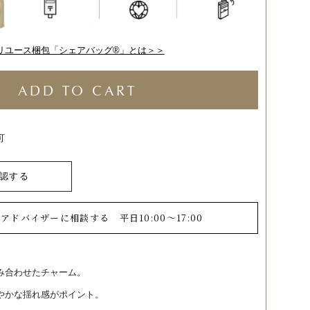
リユース梱包「シェアバッグ®︎」とは＞＞
ADD TO CART
可
認する
ーアドバイザーに相談する
平日10:00～17:00
み合わせたチャーム。
やかな揺れ感がポイント。