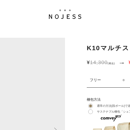
K10マルチ
→
¥
14,300
(税込)
フリー
○
梱包方法
通常の方法[段ボール]で
サステナブル梱包「シェア