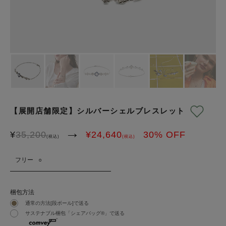
【展開店舗限定】シルバーシェルブレスレット
→
¥
35,200
¥
24,640
30
% OFF
(税込)
(税込)
フリー
○
梱包方法
通常の方法[段ボール]で送る
サステナブル梱包「シェアバッグ®︎」で送る