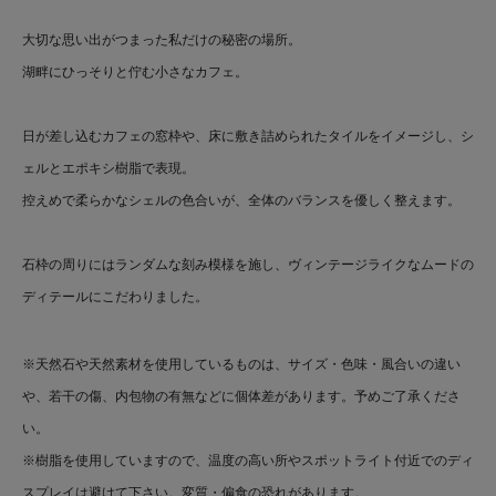
大切な思い出がつまった私だけの秘密の場所。
湖畔にひっそりと佇む小さなカフェ。
日が差し込むカフェの窓枠や、床に敷き詰められたタイルをイメージし、シ
ェルとエポキシ樹脂で表現。
控えめで柔らかなシェルの色合いが、全体のバランスを優しく整えます。
石枠の周りにはランダムな刻み模様を施し、ヴィンテージライクなムードの
ディテールにこだわりました。
※天然石や天然素材を使用しているものは、サイズ・色味・風合いの違い
や、若干の傷、内包物の有無などに個体差があります。予めご了承くださ
い。
※樹脂を使用していますので、温度の高い所やスポットライト付近でのディ
スプレイは避けて下さい。変質・偏食の恐れがあります。