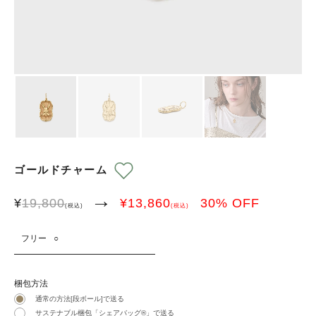
ゴールドチャーム
→
¥
19,800
¥
13,860
30
% OFF
(税込)
(税込)
フリー
○
梱包方法
通常の方法[段ボール]で送る
サステナブル梱包「シェアバッグ®︎」で送る