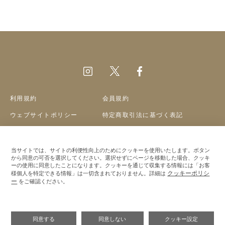
利用規約
会員規約
ウェブサイトポリシー
特定商取引法に基づく表記
プライバシーポリシー
クッキーポリシー
会社概要
採用情報
当サイトでは、サイトの利便性向上のためにクッキーを使用いたします。ボタン
から同意の可否を選択してください。選択せずにページを移動した場合、クッキ
ーの使用に同意したことになります。クッキーを通じて収集する情報には「お客
©A&S Co.,ltd
クッキーポリシ
様個人を特定できる情報」は一切含まれておりません。詳細は
ー
をご確認ください。
同意する
同意しない
クッキー設定