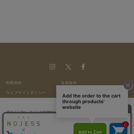
利用規約
会員規約
ウェブサイトポリシー
特定商取引法に基づく表記
プライバシーポリシー
クッキーポリシー
当サイトでは、サイトの利便性向上のためにクッキーを使用いたします。ボタン
会社概要
採用情報
から同意の可否を選択してください。選択せずにページを移動した場合、クッキ
ーの使用に同意したことになります。クッキーを通じて収集する情報には「お客
クッキーポリシ
様個人を特定できる情報」は一切含まれておりません。詳細は
©A&S Co.,ltd
ー
をご確認ください。