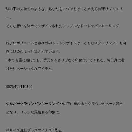
縁の下の力持ちのような、あなたをいつでもそっと支えるお守りジュエリ
ー。
そんな想いを込めてデザインされたシンプルなドットのピンキーリング。
程よいボリュームと存在感のドットデザインは、どんなスタイリングにも自
然に馴染むよう計算されています。
1本でも重ね着けでも、手元ををさりげなく印象付けてくれる、毎日身に着
けたいベーシックなアイテム。
3025411110101
シルバークラウンピンキーリング>>
の下に重ねるとクラウンのベース部分
となり、リッチな風格ある印象に。
※サイズ直しプラスマイナス1号迄。