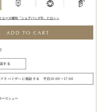
リユース梱包「シェアバッグ®︎」とは＞＞
ADD TO CART
可
認する
ーアドバイザーに相談する
平日10:00～17:00
ホースシュー