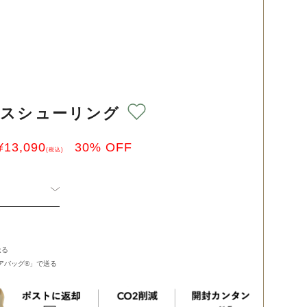
ースシューリング
¥
13,090
30
% OFF
(税込)
送る
バッグ®︎」で送る