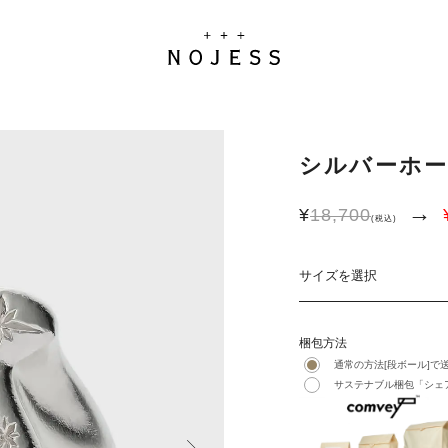
シルバーホ
→
¥
18,700
(税込)
サイズを選択
梱包方法
通常の方法[段ボール]で
サステナブル梱包「シェア