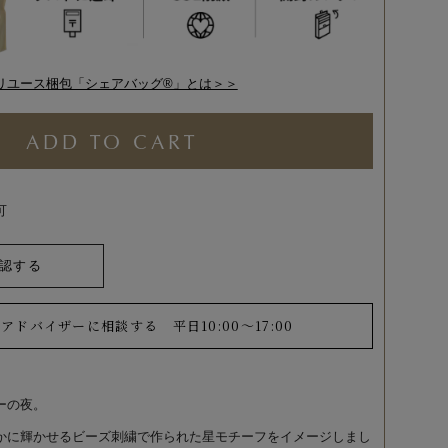
リユース梱包「シェアバッグ®︎」とは＞＞
ADD TO CART
可
認する
ーアドバイザーに相談する
平日10:00～17:00
ーの夜。
かに輝かせるビーズ刺繍で作られた星モチーフをイメージしまし