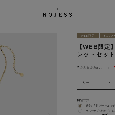
WEB限定
SOLD 
【WEB限定
レットセッ
→
¥
20,900
(税込)
フリー
×
梱包方法
通常の方法[段ボール]で
サステナブル梱包「シェア