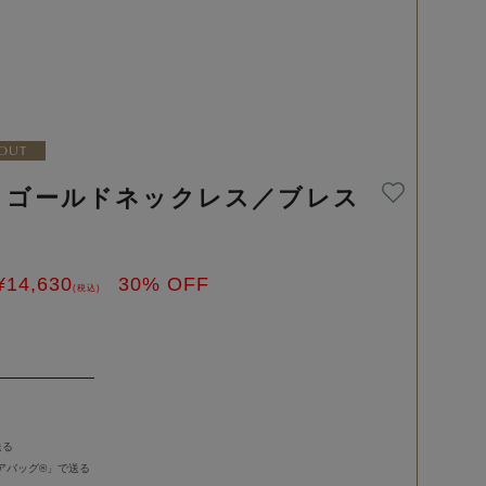
OUT
】ゴールドネックレス／ブレス
ト
¥
14,630
30
% OFF
(税込)
送る
バッグ®︎」で送る