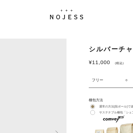
シルバーチャ
¥
11,000
(税込)
フリー
○
梱包方法
通常の方法[段ボール]で
サステナブル梱包「シェア