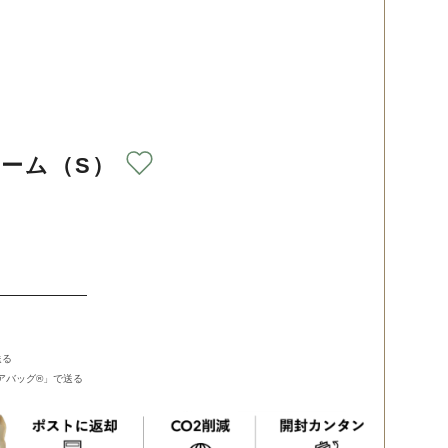
ーム（S）
送る
バッグ®︎」で送る