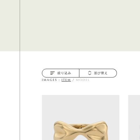
絞り込み
並び替え
IMAGES :
ITEM
/
MODEL
Items : 23