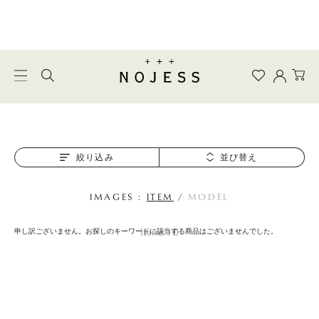
絞り込み
並び替え
IMAGES :
ITEM
/
MODEL
Items : 0
申し訳ございません。お探しのキーワードに該当する商品はございませんでした。