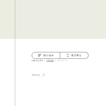
絞り込み
並び替え
IMAGES :
ITEM
/
MODEL
Items : 0