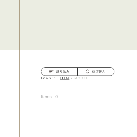
絞り込み
並び替え
IMAGES :
ITEM
/
MODEL
Items : 0