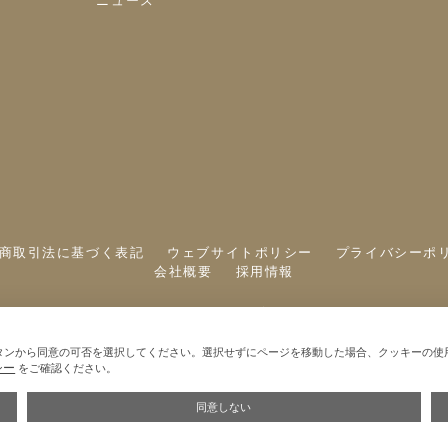
ニュース
商取引法に基づく表記
ウェブサイトポリシー
プライバシーポ
会社概要
採用情報
©A&S Co.,ltd
タンから同意の可否を選択してください。選択せずにページを移動した場合、クッキーの使
シー
をご確認ください。
同意しない