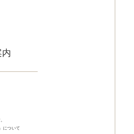
案内
す。
」について