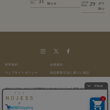
31
29
2026
Jul.
知らせ
ダウン
May.
知らせ
利用規約
会員規約
ウェブサイトポリシー
特定商取引法に基づく表記
プライバシーポリシー
クッキーポリシー
会社概要
採用情報
当サイトでは、サイトの利便性向上のためにクッキーを使用いたします。ボタン
から同意の可否を選択してください。選択せずにページを移動した場合、クッキ
ーの使用に同意したことになります。クッキーを通じて収集する情報には「お客
クッキーポリシ
©A&S Co.,ltd
様個人を特定できる情報」は一切含まれておりません。詳細は
ー
をご確認ください。