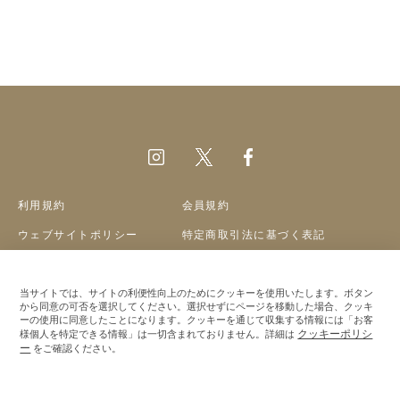
利用規約
会員規約
ウェブサイトポリシー
特定商取引法に基づく表記
プライバシーポリシー
クッキーポリシー
会社概要
当サイトでは、サイトの利便性向上のためにクッキーを使用いたします。ボタン
採用情報
から同意の可否を選択してください。選択せずにページを移動した場合、クッキ
ーの使用に同意したことになります。クッキーを通じて収集する情報には「お客
クッキーポリシ
様個人を特定できる情報」は一切含まれておりません。詳細は
©A&S Co.,ltd
ー
をご確認ください。