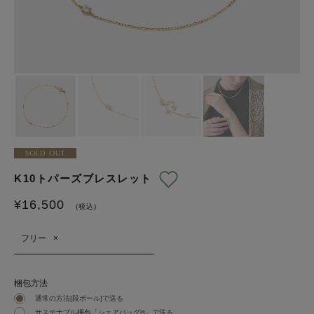
SOLD OUT
K10トパーズブレスレット
¥
16,500
(税込)
フリー
×
梱包方法
通常の方法[段ボール]で送る
サステナブル梱包「シェアバッグ®︎」で送る