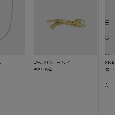
ス
ゴールドピンキーリング
K10
¥8,800
(税込)
¥27,5