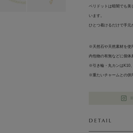
ペリドットは暗闇でも美
います。
ひとつ着けるだけで手元
※天然石や天然素材を使
内包物の有無などに個体
※引き輪・丸カンはK1
※重たいチャームとの併
DETAIL