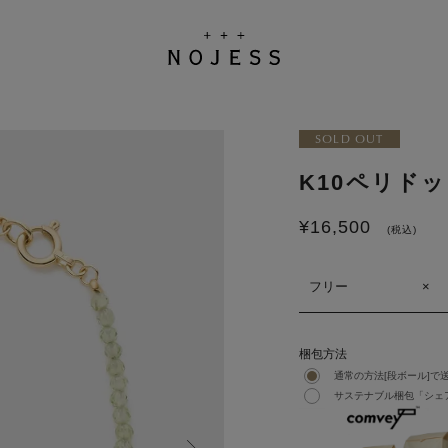
SOLD OUT
K10ペリド
¥
16,500
(税込)
フリー
×
梱包方法
通常の方法[段ボール]で
サステナブル梱包「シェア