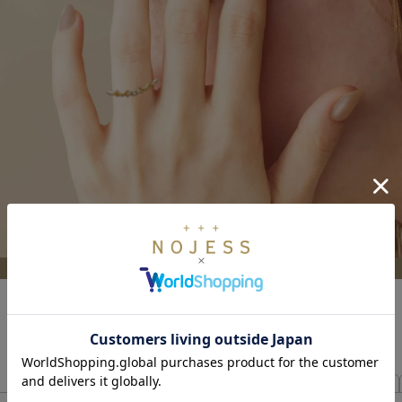
薬指
小指
を選択中
リングの順番を入れ替え >>
選択した全アイテムを確認 >>
Pocket Ring
Trick Ring
ダイヤモンド
カラーストーン