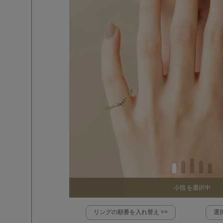
小指
を選択中
リングの順番を入れ替え >>
選