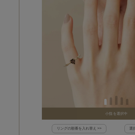
小指
を選択中
リングの順番を入れ替え >>
選