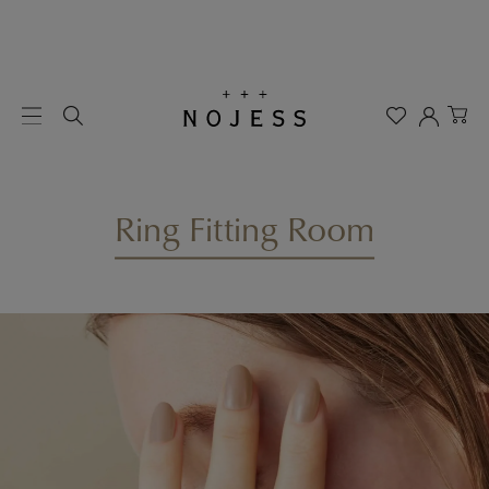
Ring Fitting Room