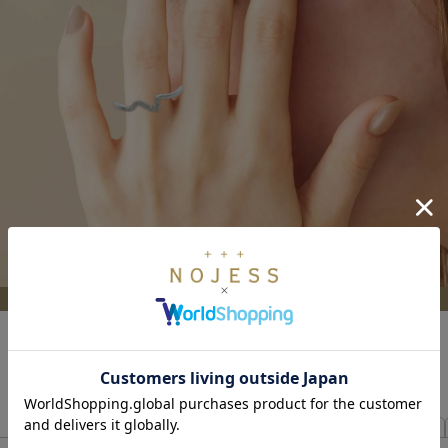
薬指
小指
を選択中
リングの順番を入れ替え >>
選択した全アイテムを確認 >>
Pocket Ring
Trick Ring
ダイヤモンド
カラーストーン