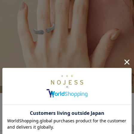
薬指
小指
を選択中
リングの順番を入れ替え >>
選択した全アイテムを確認 >>
Pocket Ring
Trick Ring
ダイヤモンド
カラーストーン