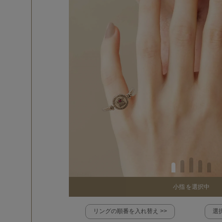
小指
を選択中
リングの順番を入れ替え >>
選